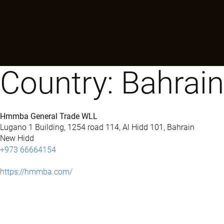
Country:
Bahrain
Hmmba General Trade WLL
Lugano 1 Building, 1254 road 114, Al Hidd 101, Bahrain
New Hidd
+973 66664154
https://hmmba.com/