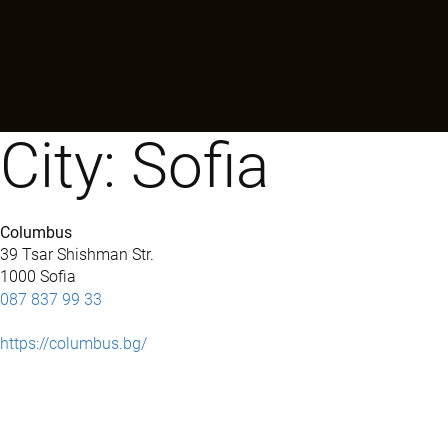
City:
Sofia
Columbus
39 Tsar Shishman Str.
1000 Sofia
087 837 99 33
https://columbus.bg/