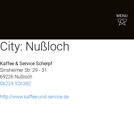
City:
Nußloch
Kaffee & Service Scherpf
Sinsheimer Str. 29 - 31
69226 Nußloch
06224 926382
http://www.kaffee-und-service.de