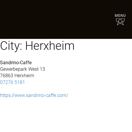
City:
Herxheim
Sandrino-Caffe
Gewerbepark West 13
76863 Herxheim
07276 5181
https://www.sandrino-caffe.com/