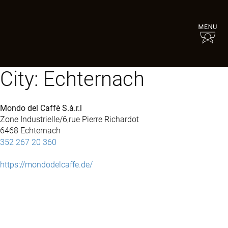
City:
Echternach
Mondo del Caffè S.à.r.l
Zone Industrielle/6,rue Pierre Richardot
6468 Echternach
352 267 20 360
https://mondodelcaffe.de/