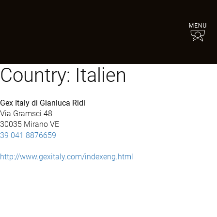
Country:
Italien
Gex Italy di Gianluca Ridi
Via Gramsci 48
30035 Mirano VE
39 041 8876659
http://www.gexitaly.com/indexeng.html